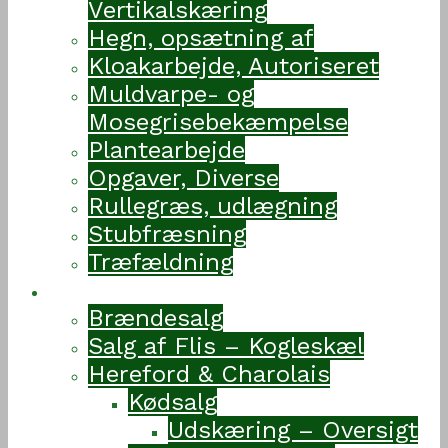
Vertikalskæring
Hegn, opsætning af
Kloakarbejde, Autoriseret
Muldvarpe- og
Mosegrisebekæmpelse
Plantearbejde
Opgaver, Diverse
Rullegræs, udlægning
Stubfræsning
Træfældning
Vejvedgaard
Brændesalg
Salg af Flis – Kogleskæl
Hereford & Charolais
Kødsalg
Udskæring – Oversigt