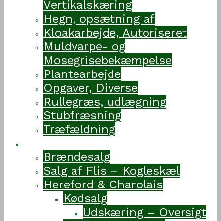
Vertikalskæring
Hegn, opsætning af
Kloakarbejde, Autoriseret
Muldvarpe- og
Mosegrisebekæmpelse
Plantearbejde
Opgaver, Diverse
Rullegræs, udlægning
Stubfræsning
Træfældning
Vejvedgaard
Brændesalg
Salg af Flis – Kogleskæl
Hereford & Charolais
Kødsalg
Udskæring – Oversigt