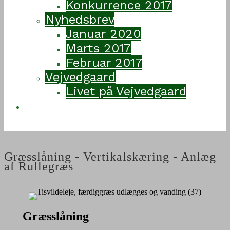
Konkurrence 2017
Nyhedsbrev
Januar 2020
Marts 2017
Februar 2017
Vejvedgaard
Livet på Vejvedgaard
Kontakt
Græsslåning - Vertikalskæring - Anlæg
af Rullegræs
Græsslåning