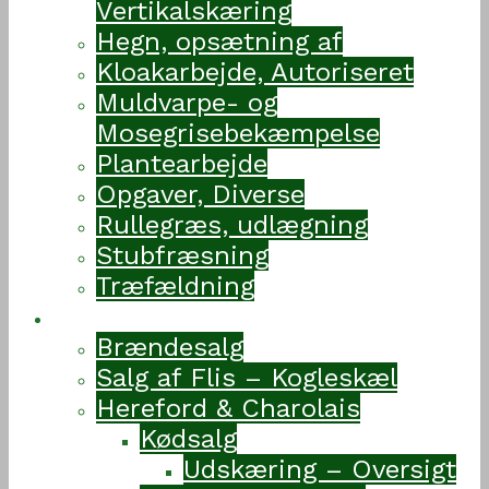
Vertikalskæring
Hegn, opsætning af
Kloakarbejde, Autoriseret
Muldvarpe- og
Mosegrisebekæmpelse
Plantearbejde
Opgaver, Diverse
Rullegræs, udlægning
Stubfræsning
Træfældning
Vejvedgaard
Brændesalg
Salg af Flis – Kogleskæl
Hereford & Charolais
Kødsalg
Udskæring – Oversigt