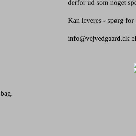
derfor ud som noget spe
Kan leveres - spørg for 
info@vejvedgaard.dk e
gbag.