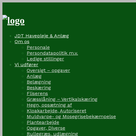
Skip
to
content
JDT Havepleje & Anlæg
Om os
Personale
Persondatapolitik m.v.
Ledige stillinger
Vi udfører
Oversigt – opgaver
Anlæg
Belægning
Beskæring
Fliserens
Græsslåning – Vertikalskæring
Hegn, opsætning af
Kloakarbejde, Autoriseret
Muldvarpe- og Mosegrisebekæmpelse
Plantearbejde
Opgaver, Diverse
Rullegræs, udlægning