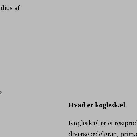
adius af
Hvad er kogleskæl
Kogleskæl er et restprod
diverse ædelgran, prim