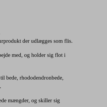
l
urprodukt der udlægges som flis.
ejde med, og holder sig flot i
t til bede, rhododendronbede,
.
ede mængder, og skiller sig